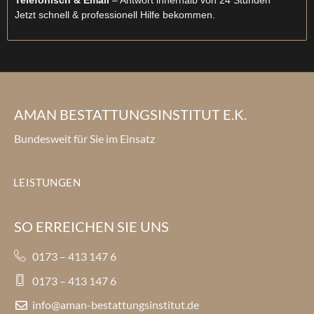
Telefonisch & Email
– Antwort innerhalb von 24 Stunden
Jetzt schnell & professionell Hilfe bekommen.
AMAN BESTATTUNGSINSTITUT E.K.
Bundesweit für Sie im Einsatz
LEISTUNGEN
SO ERREICHEN SIE UNS
0173 – 413 147 6
0173 – 413 147 6
info@aman-bestattungsinstitut.de