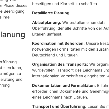
beseitigen und Klarheit zu schaffen.
er Phase dieses
ie Beerdigung
Detaillierte Planung
s Ihre
Ablaufplanung:
Wir erstellen einen detaill
Überführung, der alle Schritte von der Au
Planung
Litauen umfasst.
Koordination mit Behörden:
Unsere Besta
notwendigen Formalitäten mit den zustän
Deutschland und Litauen.
erführung
Organisation des Transports:
Wir organi
tellen kann,
würdevollen Transport des Leichnams und s
svermögen zu
internationalen Vorschriften eingehalten 
Beratung und
ührung
Dokumentation und Formalitäten:
Erfahr
erforderlichen Dokumente und Genehmigu
eines Leichnams nach Litauen.
Transport und Überführung:
Lesen Sie m